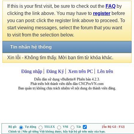
If this is your first visit, be sure to check out the
FAQ
by
clicking the link above. You may have to
register
before
you can post: click the register link above to proceed. To
start viewing messages, select the forum that you want
to visit from the selection below.
Tin nhắn hệ thống
Xin lỗi - Không tìm thấy. Mời bạn tìm từ khóa khác.
Đăng nhập
Đăng Ký
Xem trên PC
Lên trên
Diễn đàn sử dụng vBulletin® Phiên bản 4.2.3.
Phát triển bởi thành viên diễn đàn CNCProVN.com
Ban quản trị không chịu trách nhiệm về nội dung do thành viên đăng.
Bộ gõ:
Tự động
TELEX
VNI
Tắt
[Ẩn Bộ Gõ - F12]
Chính tả | Nếu gõ tiếng Việt không được, hãy bật bộ gõ trên máy của bạn.