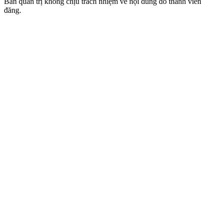
Ban quản trị không chịu trách nhiệm về nội dung do thành viên
đăng.