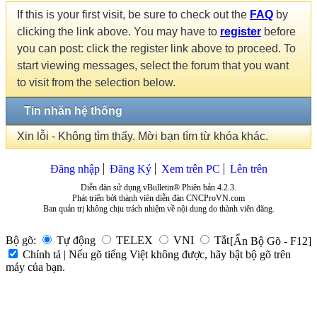
If this is your first visit, be sure to check out the
FAQ
by
clicking the link above. You may have to
register
before
you can post: click the register link above to proceed. To
start viewing messages, select the forum that you want
to visit from the selection below.
Tin nhắn hệ thống
Xin lỗi - Không tìm thấy. Mời bạn tìm từ khóa khác.
Đăng nhập
Đăng Ký
Xem trên PC
Lên trên
Diễn đàn sử dụng vBulletin® Phiên bản 4.2.3.
Phát triển bởi thành viên diễn đàn CNCProVN.com
Ban quản trị không chịu trách nhiệm về nội dung do thành viên đăng.
Bộ gõ:
Tự động
TELEX
VNI
Tắt
[Ẩn Bộ Gõ - F12]
Chính tả | Nếu gõ tiếng Việt không được, hãy bật bộ gõ trên
máy của bạn.