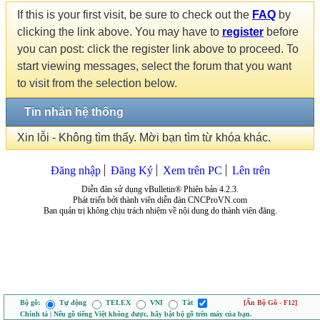
If this is your first visit, be sure to check out the
FAQ
by
clicking the link above. You may have to
register
before
you can post: click the register link above to proceed. To
start viewing messages, select the forum that you want
to visit from the selection below.
Tin nhắn hệ thống
Xin lỗi - Không tìm thấy. Mời bạn tìm từ khóa khác.
Đăng nhập
Đăng Ký
Xem trên PC
Lên trên
Diễn đàn sử dụng vBulletin® Phiên bản 4.2.3.
Phát triển bởi thành viên diễn đàn CNCProVN.com
Ban quản trị không chịu trách nhiệm về nội dung do thành viên đăng.
Bộ gõ:
Tự động
TELEX
VNI
Tắt
[Ẩn Bộ Gõ - F12]
Chính tả | Nếu gõ tiếng Việt không được, hãy bật bộ gõ trên máy của bạn.