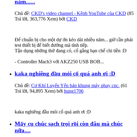
năm......
Chủ đề:
CKD's video channel - Kênh YouTube của CKD
(85
Trả lời, 363,776 Xem) bởi
CKD
Để chuẩn bị cho một dự ớn kéo dài nhiều năm... giờ cần phải
test thiết bị để biết đường mà tính tiếp.
Tận dụng những thứ đang có, cố gắng hạn chế chi tiền :D
- Controller Mach3 với AKZ250 USB BOB...
kaka nghiêng đầu mỏi cổ quá anh ơi :D
Chủ đề:
Cơ Khí Luyến Yến bán khung máy phay cnc.
(61
Trả lời, 94,895 Xem) bởi
hung1706
kaka nghiêng đầu mỏi cổ quá anh ơi :D
Mấy cụ chúc sạch trọi rồi còn đâu mà chúc
nữa....