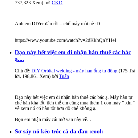
737,323 Xem) bởi
CKD
Anh em DIYer đâu rồi... chế máy mài nè :D
https://www.youtube.com/watch?v=2dKkhQnYHeI
Dạo này hết việc em đi nhận hàn thuê các bác
ạ....
Chủ đề:
DIY Orbital welding - máy hàn ống tự động
(175 Trả
lời, 198,861 Xem) bởi
Tuấn
Dạo này hết việc em đi nhận hàn thuê các bác ạ. Máy hàn tự
chế hàn khá tốt, tiện thể em cũng mua thêm 1 con máy " xịn "
về xem nó có hàn tốt hơn đồ chế không ạ.
Bọn em nhận mấy cái mớ van này về...
Sơ sẩy nó kéo tróc cả da đầu :cool: