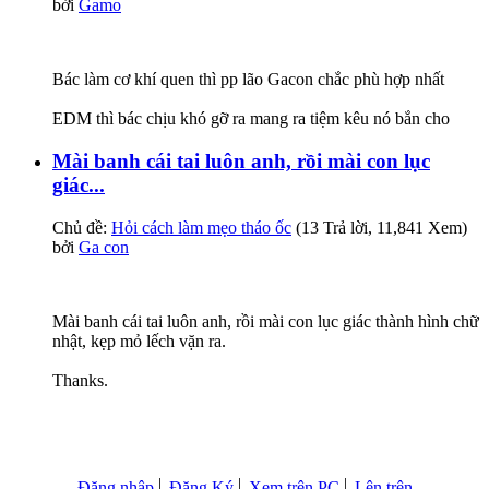
bởi
Gamo
Bác làm cơ khí quen thì pp lão Gacon chắc phù hợp nhất
EDM thì bác chịu khó gỡ ra mang ra tiệm kêu nó bắn cho
Mài banh cái tai luôn anh, rồi mài con lục
giác...
Chủ đề:
Hỏi cách làm mẹo tháo ốc
(13 Trả lời, 11,841 Xem)
bởi
Ga con
Mài banh cái tai luôn anh, rồi mài con lục giác thành hình chữ
nhật, kẹp mỏ lếch vặn ra.
Thanks.
Đăng nhập
Đăng Ký
Xem trên PC
Lên trên