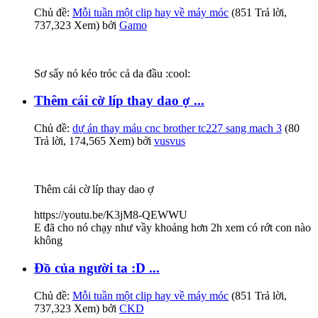
Chủ đề:
Mỗi tuần một clip hay về máy móc
(851 Trả lời,
737,323 Xem) bởi
Gamo
Sơ sẩy nó kéo tróc cả da đầu :cool:
Thêm cái cờ líp thay dao ợ ...
Chủ đề:
dự án thay máu cnc brother tc227 sang mach 3
(80
Trả lời, 174,565 Xem) bởi
vusvus
Thêm cái cờ líp thay dao ợ
https://youtu.be/K3jM8-QEWWU
E đã cho nó chạy như vầy khoảng hơn 2h xem có rớt con nào
không
Đồ của người ta :D ...
Chủ đề:
Mỗi tuần một clip hay về máy móc
(851 Trả lời,
737,323 Xem) bởi
CKD