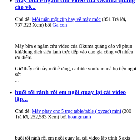
Mấy bữa e ngâm cứu video của Okuma quảng
cáo về...
Chủ đề:
Mỗi tuần một clip hay về máy móc
(851 Trả lời,
737,323 Xem) bởi
Ga con
Mấy bữa e ngâm cứu video của Okuma quảng cáo về phun
khí/dung dịch siêu lạnh trực tiếp vào dao gia công với nhiều
ưu điểm.
Giờ thấy cái này mới ê răng, carbide vonfram mà họ tiện ngọt
sớt
...
buổi tối rảnh rỗi em ngồi quay lại cái video
lập...
Chủ đề:
Máy phay cnc 5 trục table/table ( xyzac) mini
(200
Trả lời, 252,583 Xem) bởi
hoangmanh
buổi tối rảnh rỗi em ngồi quay lại cái video lập trình 5 axis