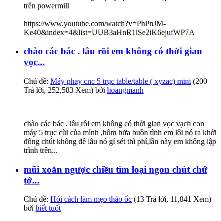
trên powermill
https://www.youtube.com/watch?v=PhPnJM-
Ke40&index=4&list=UUB3aHnR1lSe2iK6ejufWP7A
chào các bác . lâu rồi em không có thời gian
vọc...
Chủ đề:
Máy phay cnc 5 trục table/table ( xyzac) mini
(200
Trả lời, 252,583 Xem) bởi
hoangmanh
chào các bác . lâu rồi em không có thời gian vọc vạch con
máy 5 trục cùi của mỉnh ,hôm bữa buồn tình em lôi nó ra khởi
đông chút không đê lâu nó gỉ sét thì phí,lần này em không lập
trình trên...
mũi xoắn ngược chiều tìm loại ngon chút chứ
tớ...
Chủ đề:
Hỏi cách làm mẹo tháo ốc
(13 Trả lời, 11,841 Xem)
bởi
biết tuốt