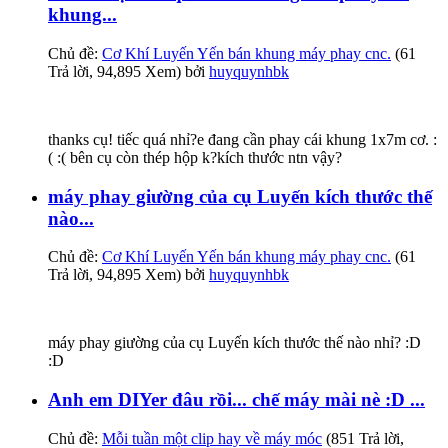
khung...
Chủ đề:
Cơ Khí Luyến Yến bán khung máy phay cnc.
(61
Trả lời, 94,895 Xem) bởi
huyquynhbk
thanks cụ! tiếc quá nhỉ?e đang cần phay cái khung 1x7m cơ. :
( :( bên cụ còn thép hộp k?kích thước ntn vậy?
máy phay giường của cụ Luyến kích thước thế
nào...
Chủ đề:
Cơ Khí Luyến Yến bán khung máy phay cnc.
(61
Trả lời, 94,895 Xem) bởi
huyquynhbk
máy phay giường của cụ Luyến kích thước thế nào nhỉ? :D
:D
Anh em DIYer đâu rồi... chế máy mài nè :D ...
Chủ đề:
Mỗi tuần một clip hay về máy móc
(851 Trả lời,