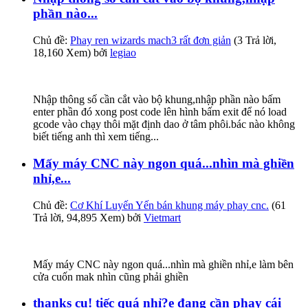
phần nào...
Chủ đề:
Phay ren wizards mach3 rất đơn giản
(3 Trả lời,
18,160 Xem) bởi
legiao
Nhập thông số cần cắt vào bộ khung,nhập phần nào bấm
enter phần đó xong post code lên hình bấm exit để nó load
gcode vào chạy thôi mặt định dao ở tâm phôi.bác nào không
biết tiếng anh thì xem tiếng...
Mấy máy CNC này ngon quá...nhìn mà ghiền
nhỉ,e...
Chủ đề:
Cơ Khí Luyến Yến bán khung máy phay cnc.
(61
Trả lời, 94,895 Xem) bởi
Vietmart
Mấy máy CNC này ngon quá...nhìn mà ghiền nhỉ,e làm bên
cửa cuốn mak nhìn cũng phải ghiền
thanks cụ! tiếc quá nhỉ?e đang cần phay cái