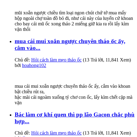
mũi xoắn ngược chiều tìm loại ngon chút chứ tớ mua mấy
hộp ngoài chợ toàn đồ bỏ đi, như cái này của luyến cứ khoan
cho bay cái mũ ốc xong tháo 2 miếng giữ kia ra rồi lấy kìm
vặn thôi
mua cái mui xoắn ngược chuyên tháo ốc ấy,
cắm vào...
Chủ đề:
Hỏi cách làm mẹo tháo ốc
(13 Trả lời, 11,841 Xem)
bởi
hoahong102
mua cái mui xoắn ngược chuyên tháo ốc ấy, cắm vào khoan
bật chiều rút ra,
hặc mài cái ngoàm xuống tý chơ con ốc, lấy kìm chết cặp mà
vặn
Bác làm cơ khí quen thì pp lão Gacon chắc phù
hợp...
Chủ đề:
Hỏi cách làm mẹo tháo ốc
(13 Trả lời, 11,841 Xem)