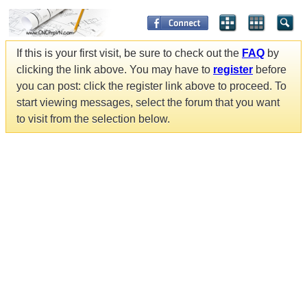
If this is your first visit, be sure to check out the
FAQ
by
clicking the link above. You may have to
register
before
you can post: click the register link above to proceed. To
start viewing messages, select the forum that you want
to visit from the selection below.