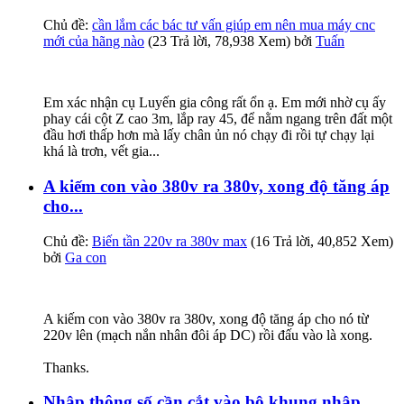
Chủ đề:
cần lắm các bác tư vấn giúp em nên mua máy cnc
mới của hãng nào
(23 Trả lời, 78,938 Xem) bởi
Tuấn
Em xác nhận cụ Luyến gia công rất ổn ạ. Em mới nhờ cụ ấy
phay cái cột Z cao 3m, lắp ray 45, để nằm ngang trên đất một
đầu hơi thấp hơn mà lấy chân ủn nó chạy đi rồi tự chạy lại
khá là trơn, vết gia...
A kiếm con vào 380v ra 380v, xong độ tăng áp
cho...
Chủ đề:
Biến tần 220v ra 380v max
(16 Trả lời, 40,852 Xem)
bởi
Ga con
A kiếm con vào 380v ra 380v, xong độ tăng áp cho nó từ
220v lên (mạch nắn nhân đôi áp DC) rồi đấu vào là xong.
Thanks.
Nhập thông số cần cắt vào bộ khung,nhập