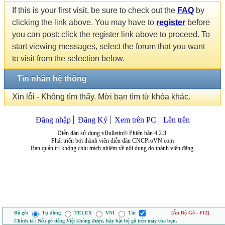
If this is your first visit, be sure to check out the
FAQ
by
clicking the link above. You may have to
register
before
you can post: click the register link above to proceed. To
start viewing messages, select the forum that you want
to visit from the selection below.
Tin nhắn hệ thống
Xin lỗi - Không tìm thấy. Mời bạn tìm từ khóa khác.
Đăng nhập
Đăng Ký
Xem trên PC
Lên trên
Diễn đàn sử dụng vBulletin® Phiên bản 4.2.3.
Phát triển bởi thành viên diễn đàn CNCProVN.com
Ban quản trị không chịu trách nhiệm về nội dung do thành viên đăng.
Bộ gõ:
Tự động
TELEX
VNI
Tắt
[Ẩn Bộ Gõ - F12]
Chính tả | Nếu gõ tiếng Việt không được, hãy bật bộ gõ trên máy của bạn.