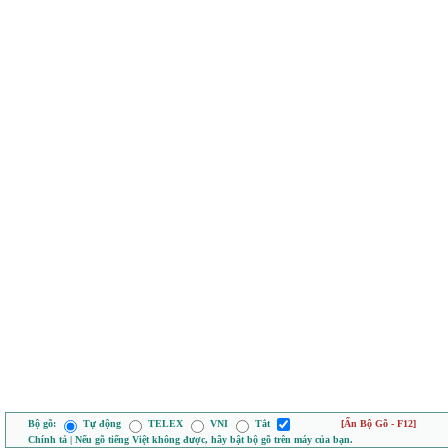
Bộ gõ:
Tự động
TELEX
VNI
Tắt
[Ẩn Bộ Gõ - F12]
Chính tả | Nếu gõ tiếng Việt không được, hãy bật bộ gõ trên máy của bạn.