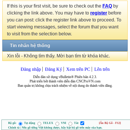
If this is your first visit, be sure to check out the
FAQ
by
clicking the link above. You may have to
register
before
you can post: click the register link above to proceed. To
start viewing messages, select the forum that you want
to visit from the selection below.
Tin nhắn hệ thống
Xin lỗi - Không tìm thấy. Mời bạn tìm từ khóa khác.
Đăng nhập
Đăng Ký
Xem trên PC
Lên trên
Diễn đàn sử dụng vBulletin® Phiên bản 4.2.3.
Phát triển bởi thành viên diễn đàn CNCProVN.com
Ban quản trị không chịu trách nhiệm về nội dung do thành viên đăng.
Bộ gõ:
Tự động
TELEX
VNI
Tắt
[Ẩn Bộ Gõ - F12]
Chính tả | Nếu gõ tiếng Việt không được, hãy bật bộ gõ trên máy của bạn.