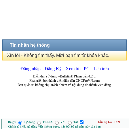
Tin nhắn hệ thống
Xin lỗi - Không tìm thấy. Mời bạn tìm từ khóa khác.
Đăng nhập
Đăng Ký
Xem trên PC
Lên trên
Diễn đàn sử dụng vBulletin® Phiên bản 4.2.3.
Phát triển bởi thành viên diễn đàn CNCProVN.com
Ban quản trị không chịu trách nhiệm về nội dung do thành viên đăng.
Bộ gõ:
Tự động
TELEX
VNI
Tắt
[Ẩn Bộ Gõ - F12]
Chính tả | Nếu gõ tiếng Việt không được, hãy bật bộ gõ trên máy của bạn.