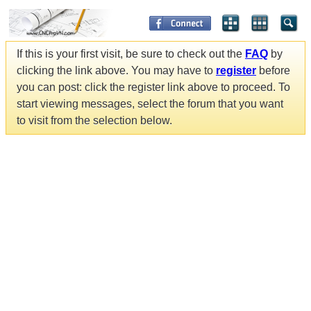
If this is your first visit, be sure to check out the
FAQ
by
clicking the link above. You may have to
register
before
you can post: click the register link above to proceed. To
start viewing messages, select the forum that you want
to visit from the selection below.