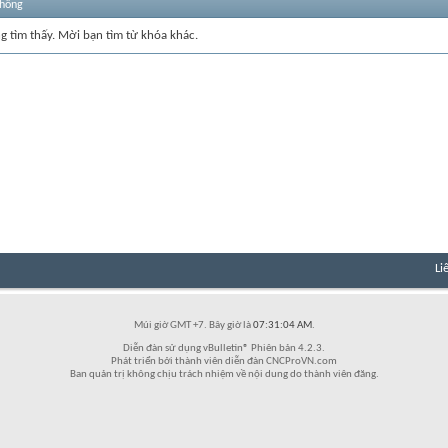
thống
ng tìm thấy. Mời bạn tìm từ khóa khác.
Li
Múi giờ GMT +7. Bây giờ là
07:31:04 AM
.
Diễn đàn sử dụng vBulletin® Phiên bản 4.2.3.
Phát triển bởi thành viên diễn đàn CNCProVN.com
Ban quản trị không chịu trách nhiệm về nội dung do thành viên đăng.