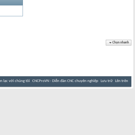
Chọn nhanh
ên lạc với chúng tôi
CNCProVN - Diễn đàn CNC chuyên nghiệp
Lưu trữ
Lên trên