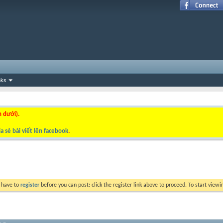
nks
n dưới).
a sẻ bài viết lên facebook
.
y have to
register
before you can post: click the register link above to proceed. To start view