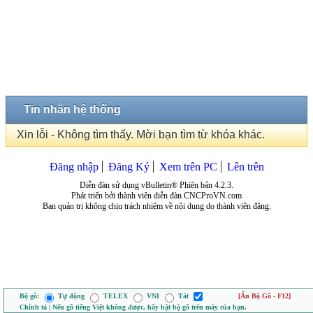
Tin nhắn hệ thống
Xin lỗi - Không tìm thấy. Mời bạn tìm từ khóa khác.
Đăng nhập
Đăng Ký
Xem trên PC
Lên trên
Diễn đàn sử dụng vBulletin® Phiên bản 4.2.3.
Phát triển bởi thành viên diễn đàn CNCProVN.com
Ban quản trị không chịu trách nhiệm về nội dung do thành viên đăng.
Bộ gõ:
Tự động
TELEX
VNI
Tắt
[Ẩn Bộ Gõ - F12]
Chính tả | Nếu gõ tiếng Việt không được, hãy bật bộ gõ trên máy của bạn.