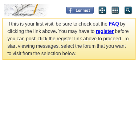
If this is your first visit, be sure to check out the
FAQ
by
clicking the link above. You may have to
register
before
you can post: click the register link above to proceed. To
start viewing messages, select the forum that you want
to visit from the selection below.