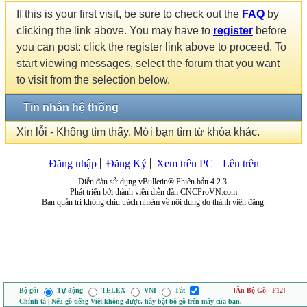
If this is your first visit, be sure to check out the
FAQ
by
clicking the link above. You may have to
register
before
you can post: click the register link above to proceed. To
start viewing messages, select the forum that you want
to visit from the selection below.
Tin nhắn hệ thống
Xin lỗi - Không tìm thấy. Mời bạn tìm từ khóa khác.
Đăng nhập
Đăng Ký
Xem trên PC
Lên trên
Diễn đàn sử dụng vBulletin® Phiên bản 4.2.3.
Phát triển bởi thành viên diễn đàn CNCProVN.com
Ban quản trị không chịu trách nhiệm về nội dung do thành viên đăng.
Bộ gõ:
Tự động
TELEX
VNI
Tắt
[Ẩn Bộ Gõ - F12]
Chính tả | Nếu gõ tiếng Việt không được, hãy bật bộ gõ trên máy của bạn.