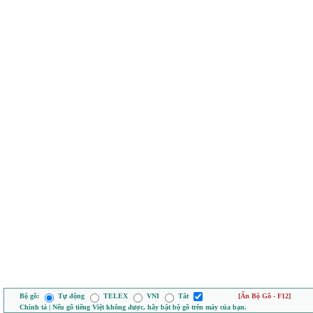
Bộ gõ:
Tự động
TELEX
VNI
Tắt
[Ẩn Bộ Gõ - F12]
Chính tả | Nếu gõ tiếng Việt không được, hãy bật bộ gõ trên máy của bạn.