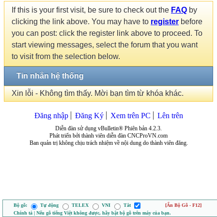
If this is your first visit, be sure to check out the
FAQ
by
clicking the link above. You may have to
register
before
you can post: click the register link above to proceed. To
start viewing messages, select the forum that you want
to visit from the selection below.
Tin nhắn hệ thống
Xin lỗi - Không tìm thấy. Mời bạn tìm từ khóa khác.
Đăng nhập
Đăng Ký
Xem trên PC
Lên trên
Diễn đàn sử dụng vBulletin® Phiên bản 4.2.3.
Phát triển bởi thành viên diễn đàn CNCProVN.com
Ban quản trị không chịu trách nhiệm về nội dung do thành viên đăng.
Bộ gõ:
Tự động
TELEX
VNI
Tắt
[Ẩn Bộ Gõ - F12]
Chính tả | Nếu gõ tiếng Việt không được, hãy bật bộ gõ trên máy của bạn.