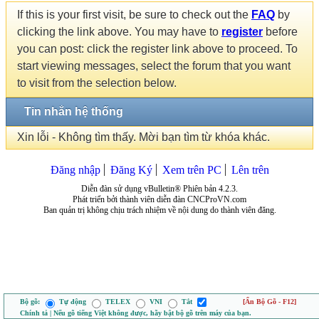
If this is your first visit, be sure to check out the
FAQ
by
clicking the link above. You may have to
register
before
you can post: click the register link above to proceed. To
start viewing messages, select the forum that you want
to visit from the selection below.
Tin nhắn hệ thống
Xin lỗi - Không tìm thấy. Mời bạn tìm từ khóa khác.
Đăng nhập
Đăng Ký
Xem trên PC
Lên trên
Diễn đàn sử dụng vBulletin® Phiên bản 4.2.3.
Phát triển bởi thành viên diễn đàn CNCProVN.com
Ban quản trị không chịu trách nhiệm về nội dung do thành viên đăng.
Bộ gõ:
Tự động
TELEX
VNI
Tắt
[Ẩn Bộ Gõ - F12]
Chính tả | Nếu gõ tiếng Việt không được, hãy bật bộ gõ trên máy của bạn.