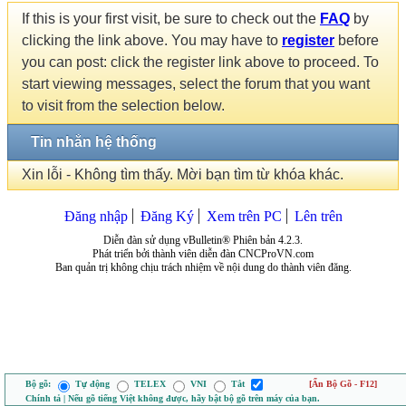
If this is your first visit, be sure to check out the
FAQ
by
clicking the link above. You may have to
register
before
you can post: click the register link above to proceed. To
start viewing messages, select the forum that you want
to visit from the selection below.
Tin nhắn hệ thống
Xin lỗi - Không tìm thấy. Mời bạn tìm từ khóa khác.
Đăng nhập
Đăng Ký
Xem trên PC
Lên trên
Diễn đàn sử dụng vBulletin® Phiên bản 4.2.3.
Phát triển bởi thành viên diễn đàn CNCProVN.com
Ban quản trị không chịu trách nhiệm về nội dung do thành viên đăng.
Bộ gõ:
Tự động
TELEX
VNI
Tắt
[Ẩn Bộ Gõ - F12]
Chính tả | Nếu gõ tiếng Việt không được, hãy bật bộ gõ trên máy của bạn.