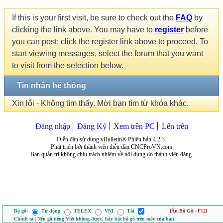
If this is your first visit, be sure to check out the
FAQ
by
clicking the link above. You may have to
register
before
you can post: click the register link above to proceed. To
start viewing messages, select the forum that you want
to visit from the selection below.
Tin nhắn hệ thống
Xin lỗi - Không tìm thấy. Mời bạn tìm từ khóa khác.
Đăng nhập
Đăng Ký
Xem trên PC
Lên trên
Diễn đàn sử dụng vBulletin® Phiên bản 4.2.3.
Phát triển bởi thành viên diễn đàn CNCProVN.com
Ban quản trị không chịu trách nhiệm về nội dung do thành viên đăng.
Bộ gõ:
Tự động
TELEX
VNI
Tắt
[Ẩn Bộ Gõ - F12]
Chính tả | Nếu gõ tiếng Việt không được, hãy bật bộ gõ trên máy của bạn.