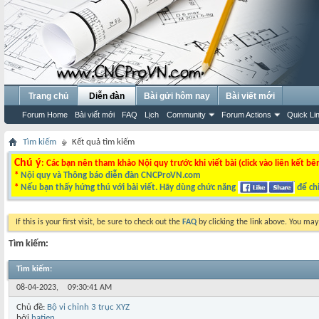
Trang chủ
Diễn đàn
Bài gửi hôm nay
Bài viết mới
Forum Home
Bài viết mới
FAQ
Lịch
Community
Forum Actions
Quick Li
Tìm kiếm
Kết quả tìm kiếm
Chú ý
: Các bạn nên tham khảo Nội quy trước khi viết bài (click vào liên kết bê
*
Nội quy và Thông báo diễn đàn CNCProVN.com
*
Nếu bạn thấy hứng thú với bài viết. Hãy dùng chức năng
để chi
If this is your first visit, be sure to check out the
FAQ
by clicking the link above. You ma
Tìm kiếm:
Tìm kiếm
:
08-04-2023,
09:30:41 AM
Chủ đề:
Bộ vi chỉnh 3 trục XYZ
bởi
hatien