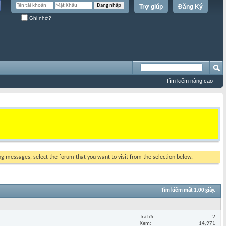
Trợ giúp
Đăng Ký
Ghi nhớ?
Tìm kiếm nâng cao
ing messages, select the forum that you want to visit from the selection below.
Tìm kiếm mất
1.00
giây.
Trả lời
2
Xem
14,971