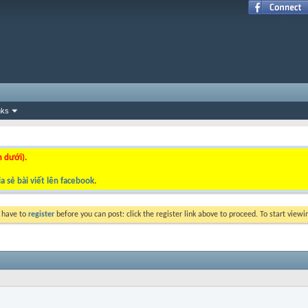
nks
n dưới).
a sẻ bài viết lên facebook
.
y have to
register
before you can post: click the register link above to proceed. To start view