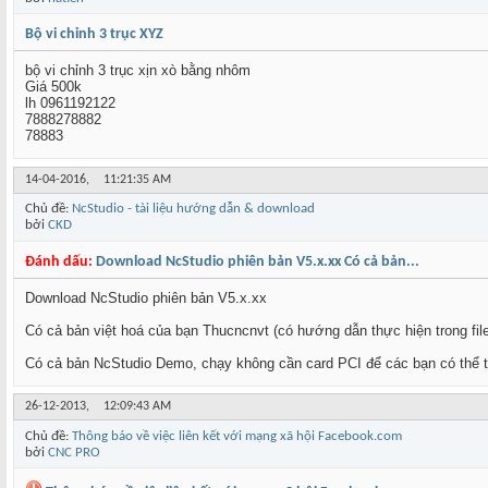
Bộ vi chỉnh 3 trục XYZ
bộ vi chỉnh 3 trục xịn xò bằng nhôm
Giá 500k
lh 0961192122
7888278882
78883
14-04-2016,
11:21:35 AM
Chủ đề:
NcStudio - tài liệu hướng dẫn & download
bởi
CKD
Đánh dấu:
Download NcStudio phiên bản V5.x.xx Có cả bản...
Download NcStudio phiên bản V5.x.xx
Có cả bản việt hoá của bạn Thucncnvt (có hướng dẫn thực hiện trong fil
Có cả bản NcStudio Demo, chạy không cần card PCI để các bạn có thể tr
26-12-2013,
12:09:43 AM
Chủ đề:
Thông báo về việc liên kết với mạng xã hội Facebook.com
bởi
CNC PRO