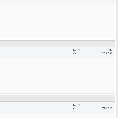
Trả lời
39
Xem
233,831
Trả lời
0
Xem
793,082