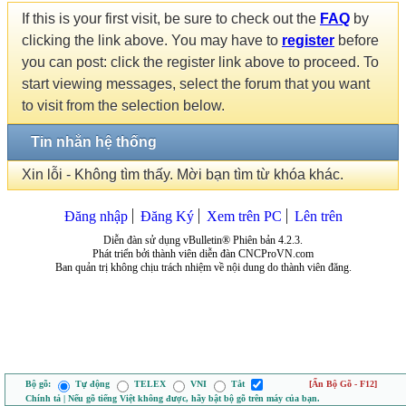
If this is your first visit, be sure to check out the
FAQ
by
clicking the link above. You may have to
register
before
you can post: click the register link above to proceed. To
start viewing messages, select the forum that you want
to visit from the selection below.
Tin nhắn hệ thống
Xin lỗi - Không tìm thấy. Mời bạn tìm từ khóa khác.
Đăng nhập
Đăng Ký
Xem trên PC
Lên trên
Diễn đàn sử dụng vBulletin® Phiên bản 4.2.3.
Phát triển bởi thành viên diễn đàn CNCProVN.com
Ban quản trị không chịu trách nhiệm về nội dung do thành viên đăng.
Bộ gõ:
Tự động
TELEX
VNI
Tắt
[Ẩn Bộ Gõ - F12]
Chính tả | Nếu gõ tiếng Việt không được, hãy bật bộ gõ trên máy của bạn.