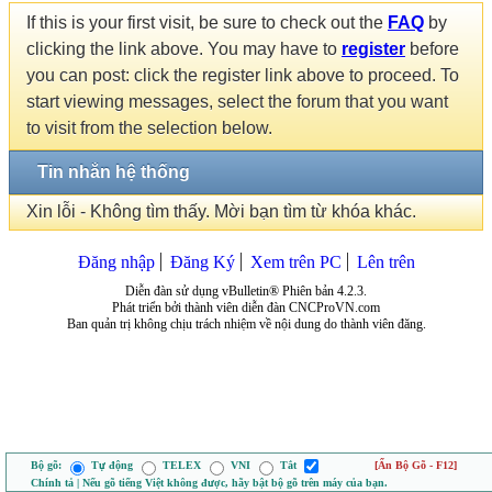
If this is your first visit, be sure to check out the
FAQ
by
clicking the link above. You may have to
register
before
you can post: click the register link above to proceed. To
start viewing messages, select the forum that you want
to visit from the selection below.
Tin nhắn hệ thống
Xin lỗi - Không tìm thấy. Mời bạn tìm từ khóa khác.
Đăng nhập
Đăng Ký
Xem trên PC
Lên trên
Diễn đàn sử dụng vBulletin® Phiên bản 4.2.3.
Phát triển bởi thành viên diễn đàn CNCProVN.com
Ban quản trị không chịu trách nhiệm về nội dung do thành viên đăng.
Bộ gõ:
Tự động
TELEX
VNI
Tắt
[Ẩn Bộ Gõ - F12]
Chính tả | Nếu gõ tiếng Việt không được, hãy bật bộ gõ trên máy của bạn.