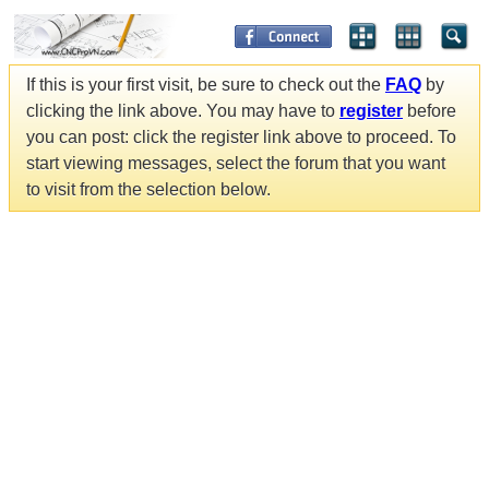
If this is your first visit, be sure to check out the
FAQ
by
clicking the link above. You may have to
register
before
you can post: click the register link above to proceed. To
start viewing messages, select the forum that you want
to visit from the selection below.