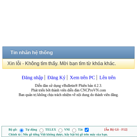
Tin nhắn hệ thống
Xin lỗi - Không tìm thấy. Mời bạn tìm từ khóa khác.
Đăng nhập
Đăng Ký
Xem trên PC
Lên trên
Diễn đàn sử dụng vBulletin® Phiên bản 4.2.3.
Phát triển bởi thành viên diễn đàn CNCProVN.com
Ban quản trị không chịu trách nhiệm về nội dung do thành viên đăng.
Bộ gõ:
Tự động
TELEX
VNI
Tắt
[Ẩn Bộ Gõ - F12]
Chính tả | Nếu gõ tiếng Việt không được, hãy bật bộ gõ trên máy của bạn.