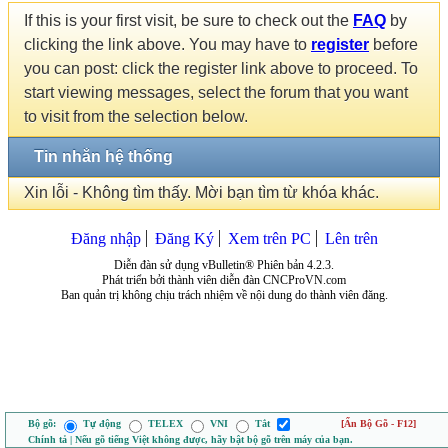
If this is your first visit, be sure to check out the
FAQ
by
clicking the link above. You may have to
register
before
you can post: click the register link above to proceed. To
start viewing messages, select the forum that you want
to visit from the selection below.
Tin nhắn hệ thống
Xin lỗi - Không tìm thấy. Mời bạn tìm từ khóa khác.
Đăng nhập
Đăng Ký
Xem trên PC
Lên trên
Diễn đàn sử dụng vBulletin® Phiên bản 4.2.3.
Phát triển bởi thành viên diễn đàn CNCProVN.com
Ban quản trị không chịu trách nhiệm về nội dung do thành viên đăng.
Bộ gõ:
Tự động
TELEX
VNI
Tắt
[Ẩn Bộ Gõ - F12]
Chính tả | Nếu gõ tiếng Việt không được, hãy bật bộ gõ trên máy của bạn.