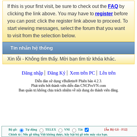
If this is your first visit, be sure to check out the
FAQ
by
clicking the link above. You may have to
register
before
you can post: click the register link above to proceed. To
start viewing messages, select the forum that you want
to visit from the selection below.
Tin nhắn hệ thống
Xin lỗi - Không tìm thấy. Mời bạn tìm từ khóa khác.
Đăng nhập
Đăng Ký
Xem trên PC
Lên trên
Diễn đàn sử dụng vBulletin® Phiên bản 4.2.3.
Phát triển bởi thành viên diễn đàn CNCProVN.com
Ban quản trị không chịu trách nhiệm về nội dung do thành viên đăng.
Bộ gõ:
Tự động
TELEX
VNI
Tắt
[Ẩn Bộ Gõ - F12]
Chính tả | Nếu gõ tiếng Việt không được, hãy bật bộ gõ trên máy của bạn.