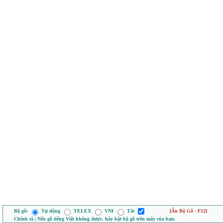
Bộ gõ:
Tự động
TELEX
VNI
Tắt
[Ẩn Bộ Gõ - F12]
Chính tả | Nếu gõ tiếng Việt không được, hãy bật bộ gõ trên máy của bạn.