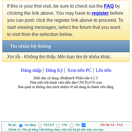
If this is your first visit, be sure to check out the
FAQ
by
clicking the link above. You may have to
register
before
you can post: click the register link above to proceed. To
start viewing messages, select the forum that you want
to visit from the selection below.
Tin nhắn hệ thống
Xin lỗi - Không tìm thấy. Mời bạn tìm từ khóa khác.
Đăng nhập
Đăng Ký
Xem trên PC
Lên trên
Diễn đàn sử dụng vBulletin® Phiên bản 4.2.3.
Phát triển bởi thành viên diễn đàn CNCProVN.com
Ban quản trị không chịu trách nhiệm về nội dung do thành viên đăng.
Bộ gõ:
Tự động
TELEX
VNI
Tắt
[Ẩn Bộ Gõ - F12]
Chính tả | Nếu gõ tiếng Việt không được, hãy bật bộ gõ trên máy của bạn.