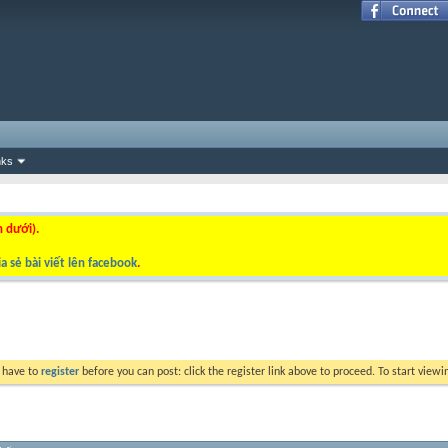
nks
n dưới).
a sẻ bài viết lên facebook
.
y have to
register
before you can post: click the register link above to proceed. To start view