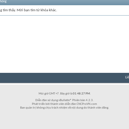
thống
ng tìm thấy. Mời bạn tìm từ khóa khác.
Li
Múi giờ GMT +7. Bây giờ là
01:48:27 PM
.
Diễn đàn sử dụng vBulletin® Phiên bản 4.2.3.
Phát triển bởi thành viên diễn đàn CNCProVN.com
Ban quản trị không chịu trách nhiệm về nội dung do thành viên đăng.