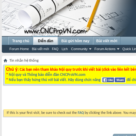
Trang chủ
Diễn đàn
Bài gửi hôm nay
Bài viết mới
Forum Home
Bài viết mới
FAQ
Lịch
Community
Forum Actions
Quick Li
Tin nhắn hệ thống
Chú ý
: Các bạn nên tham khảo Nội quy trước khi viết bài (click vào liên kết bê
*
Nội quy và Thông báo diễn đàn CNCProVN.com
*
Nếu bạn thấy hứng thú với bài viết. Hãy dùng chức năng
để chi
If this is your first visit, be sure to check out the
FAQ
by clicking the link above. You ma