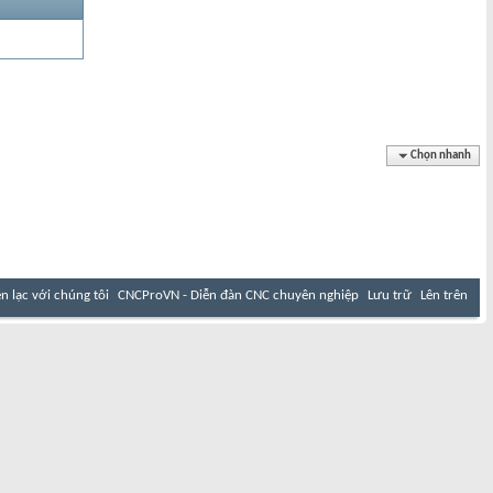
Chọn nhanh
ên lạc với chúng tôi
CNCProVN - Diễn đàn CNC chuyên nghiệp
Lưu trữ
Lên trên