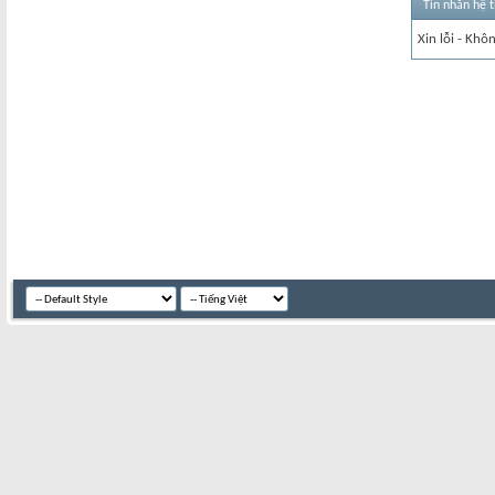
Tin nhắn hệ 
Xin lỗi - Khô