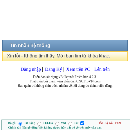
Tin nhắn hệ thống
Xin lỗi - Không tìm thấy. Mời bạn tìm từ khóa khác.
Đăng nhập
Đăng Ký
Xem trên PC
Lên trên
Diễn đàn sử dụng vBulletin® Phiên bản 4.2.3.
Phát triển bởi thành viên diễn đàn CNCProVN.com
Ban quản trị không chịu trách nhiệm về nội dung do thành viên đăng.
Bộ gõ:
Tự động
TELEX
VNI
Tắt
[Ẩn Bộ Gõ - F12]
Chính tả | Nếu gõ tiếng Việt không được, hãy bật bộ gõ trên máy của bạn.