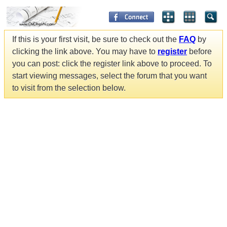
If this is your first visit, be sure to check out the
FAQ
by
clicking the link above. You may have to
register
before
you can post: click the register link above to proceed. To
start viewing messages, select the forum that you want
to visit from the selection below.