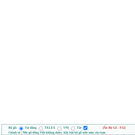
Bộ gõ:
Tự động
TELEX
VNI
Tắt
[Ẩn Bộ Gõ - F12]
Chính tả | Nếu gõ tiếng Việt không được, hãy bật bộ gõ trên máy của bạn.