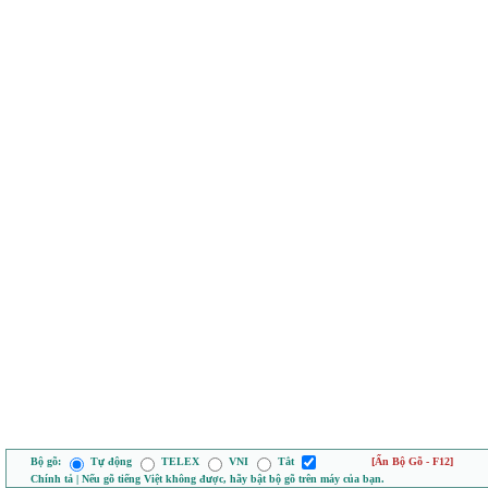
Bộ gõ:
Tự động
TELEX
VNI
Tắt
[Ẩn Bộ Gõ - F12]
Chính tả | Nếu gõ tiếng Việt không được, hãy bật bộ gõ trên máy của bạn.