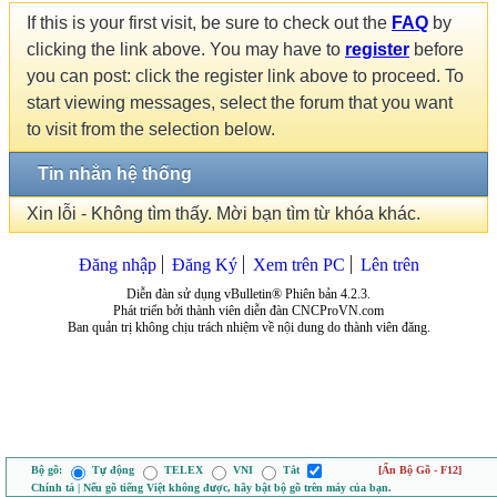
If this is your first visit, be sure to check out the
FAQ
by
clicking the link above. You may have to
register
before
you can post: click the register link above to proceed. To
start viewing messages, select the forum that you want
to visit from the selection below.
Tin nhắn hệ thống
Xin lỗi - Không tìm thấy. Mời bạn tìm từ khóa khác.
Đăng nhập
Đăng Ký
Xem trên PC
Lên trên
Diễn đàn sử dụng vBulletin® Phiên bản 4.2.3.
Phát triển bởi thành viên diễn đàn CNCProVN.com
Ban quản trị không chịu trách nhiệm về nội dung do thành viên đăng.
Bộ gõ:
Tự động
TELEX
VNI
Tắt
[Ẩn Bộ Gõ - F12]
Chính tả | Nếu gõ tiếng Việt không được, hãy bật bộ gõ trên máy của bạn.