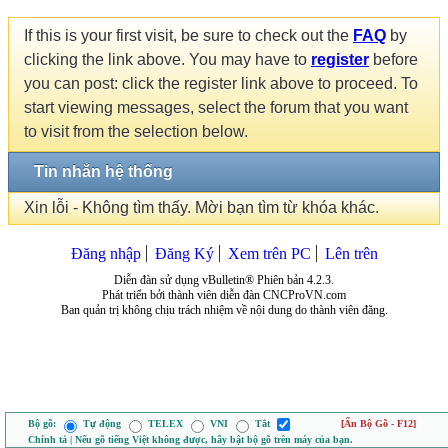
If this is your first visit, be sure to check out the
FAQ
by
clicking the link above. You may have to
register
before
you can post: click the register link above to proceed. To
start viewing messages, select the forum that you want
to visit from the selection below.
Tin nhắn hệ thống
Xin lỗi - Không tìm thấy. Mời bạn tìm từ khóa khác.
Đăng nhập
Đăng Ký
Xem trên PC
Lên trên
Diễn đàn sử dụng vBulletin® Phiên bản 4.2.3.
Phát triển bởi thành viên diễn đàn CNCProVN.com
Ban quản trị không chịu trách nhiệm về nội dung do thành viên đăng.
Bộ gõ:
Tự động
TELEX
VNI
Tắt
[Ẩn Bộ Gõ - F12]
Chính tả | Nếu gõ tiếng Việt không được, hãy bật bộ gõ trên máy của bạn.