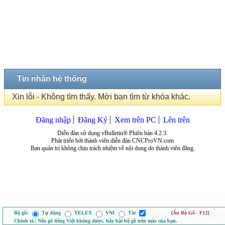
Tin nhắn hệ thống
Xin lỗi - Không tìm thấy. Mời bạn tìm từ khóa khác.
Đăng nhập
Đăng Ký
Xem trên PC
Lên trên
Diễn đàn sử dụng vBulletin® Phiên bản 4.2.3.
Phát triển bởi thành viên diễn đàn CNCProVN.com
Ban quản trị không chịu trách nhiệm về nội dung do thành viên đăng.
Bộ gõ:
Tự động
TELEX
VNI
Tắt
[Ẩn Bộ Gõ - F12]
Chính tả | Nếu gõ tiếng Việt không được, hãy bật bộ gõ trên máy của bạn.