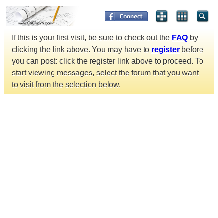
If this is your first visit, be sure to check out the
FAQ
by
clicking the link above. You may have to
register
before
you can post: click the register link above to proceed. To
start viewing messages, select the forum that you want
to visit from the selection below.