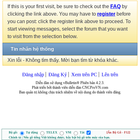
If this is your first visit, be sure to check out the
FAQ
by
clicking the link above. You may have to
register
before
you can post: click the register link above to proceed. To
start viewing messages, select the forum that you want
to visit from the selection below.
Tin nhắn hệ thống
Xin lỗi - Không tìm thấy. Mời bạn tìm từ khóa khác.
Đăng nhập
Đăng Ký
Xem trên PC
Lên trên
Diễn đàn sử dụng vBulletin® Phiên bản 4.2.3.
Phát triển bởi thành viên diễn đàn CNCProVN.com
Ban quản trị không chịu trách nhiệm về nội dung do thành viên đăng.
Bộ gõ:
Tự động
TELEX
VNI
Tắt
[Ẩn Bộ Gõ - F12]
Chính tả | Nếu gõ tiếng Việt không được, hãy bật bộ gõ trên máy của bạn.