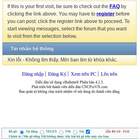
If this is your first visit, be sure to check out the
FAQ
by
clicking the link above. You may have to
register
before
you can post: click the register link above to proceed. To
start viewing messages, select the forum that you want
to visit from the selection below.
Tin nhắn hệ thống
Xin lỗi - Không tìm thấy. Mời bạn tìm từ khóa khác.
Đăng nhập
Đăng Ký
Xem trên PC
Lên trên
Diễn đàn sử dụng vBulletin® Phiên bản 4.2.3.
Phát triển bởi thành viên diễn đàn CNCProVN.com
Ban quản trị không chịu trách nhiệm về nội dung do thành viên đăng.
Bộ gõ:
Tự động
TELEX
VNI
Tắt
[Ẩn Bộ Gõ - F12]
Chính tả | Nếu gõ tiếng Việt không được, hãy bật bộ gõ trên máy của bạn.