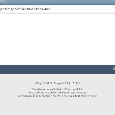
thống
ng tìm thấy. Mời bạn tìm từ khóa khác.
Li
Múi giờ GMT +7. Bây giờ là
05:41:01 PM
.
Diễn đàn sử dụng vBulletin® Phiên bản 4.2.3.
Phát triển bởi thành viên diễn đàn CNCProVN.com
Ban quản trị không chịu trách nhiệm về nội dung do thành viên đăng.