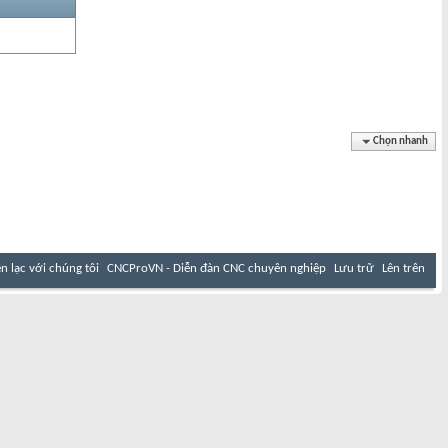
Chọn nhanh
ên lạc với chúng tôi
CNCProVN - Diễn đàn CNC chuyên nghiệp
Lưu trữ
Lên trên