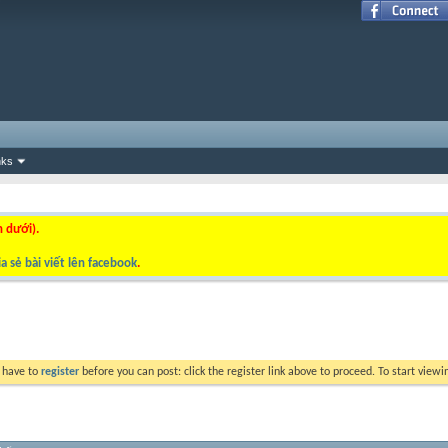
nks
n dưới).
a sẻ bài viết lên facebook
.
y have to
register
before you can post: click the register link above to proceed. To start view