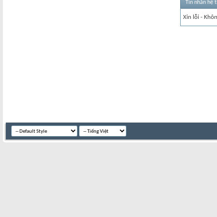
Tin nhắn hệ 
Xin lỗi - Khô