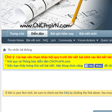
Trang chủ
Diễn đàn
Bài gửi hôm nay
Bài viết mới
Forum Home
Bài viết mới
FAQ
Lịch
Community
Forum Actions
Quick Li
Tin nhắn hệ thống
Chú ý
: Các bạn nên tham khảo Nội quy trước khi viết bài (click vào liên kết bê
*
Nội quy và Thông báo diễn đàn CNCProVN.com
*
Nếu bạn thấy hứng thú với bài viết. Hãy dùng chức năng
để chi
If this is your first visit, be sure to check out the
FAQ
by clicking the link above. You ma