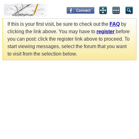
If this is your first visit, be sure to check out the
FAQ
by
clicking the link above. You may have to
register
before
you can post: click the register link above to proceed. To
start viewing messages, select the forum that you want
to visit from the selection below.