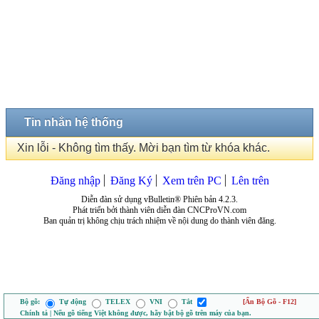
Tin nhắn hệ thống
Xin lỗi - Không tìm thấy. Mời bạn tìm từ khóa khác.
Đăng nhập
Đăng Ký
Xem trên PC
Lên trên
Diễn đàn sử dụng vBulletin® Phiên bản 4.2.3.
Phát triển bởi thành viên diễn đàn CNCProVN.com
Ban quản trị không chịu trách nhiệm về nội dung do thành viên đăng.
Bộ gõ:
Tự động
TELEX
VNI
Tắt
[Ẩn Bộ Gõ - F12]
Chính tả | Nếu gõ tiếng Việt không được, hãy bật bộ gõ trên máy của bạn.