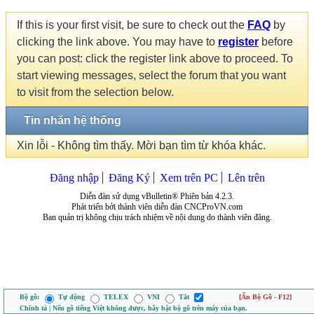
If this is your first visit, be sure to check out the
FAQ
by
clicking the link above. You may have to
register
before
you can post: click the register link above to proceed. To
start viewing messages, select the forum that you want
to visit from the selection below.
Tin nhắn hệ thống
Xin lỗi - Không tìm thấy. Mời bạn tìm từ khóa khác.
Đăng nhập
Đăng Ký
Xem trên PC
Lên trên
Diễn đàn sử dụng vBulletin® Phiên bản 4.2.3.
Phát triển bởi thành viên diễn đàn CNCProVN.com
Ban quản trị không chịu trách nhiệm về nội dung do thành viên đăng.
Bộ gõ:
Tự động
TELEX
VNI
Tắt
[Ẩn Bộ Gõ - F12]
Chính tả | Nếu gõ tiếng Việt không được, hãy bật bộ gõ trên máy của bạn.