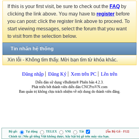
If this is your first visit, be sure to check out the
FAQ
by
clicking the link above. You may have to
register
before
you can post: click the register link above to proceed. To
start viewing messages, select the forum that you want
to visit from the selection below.
Tin nhắn hệ thống
Xin lỗi - Không tìm thấy. Mời bạn tìm từ khóa khác.
Đăng nhập
Đăng Ký
Xem trên PC
Lên trên
Diễn đàn sử dụng vBulletin® Phiên bản 4.2.3.
Phát triển bởi thành viên diễn đàn CNCProVN.com
Ban quản trị không chịu trách nhiệm về nội dung do thành viên đăng.
Bộ gõ:
Tự động
TELEX
VNI
Tắt
[Ẩn Bộ Gõ - F12]
Chính tả | Nếu gõ tiếng Việt không được, hãy bật bộ gõ trên máy của bạn.