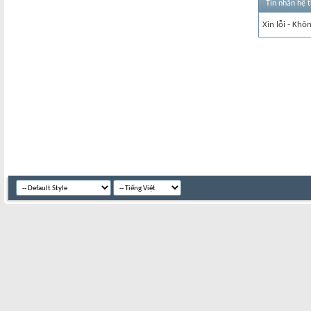
Tin nhắn hệ 
Xin lỗi - Khô