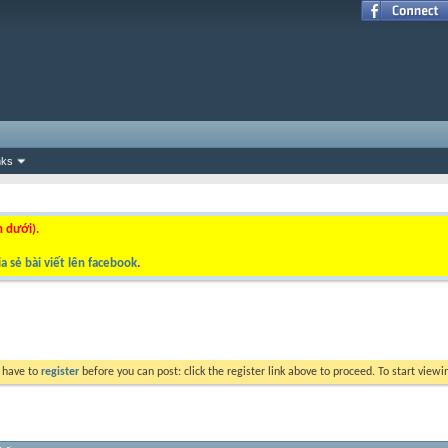
nks
n dưới).
a sẻ bài viết lên facebook
.
y have to
register
before you can post: click the register link above to proceed. To start view