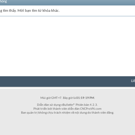
thống
ng tìm thấy. Mời bạn tìm từ khóa khác.
Li
Múi giờ GMT +7. Bây giờ là
01:59:19 PM
.
Diễn đàn sử dụng vBulletin® Phiên bản 4.2.3.
Phát triển bởi thành viên diễn đàn CNCProVN.com
Ban quản trị không chịu trách nhiệm về nội dung do thành viên đăng.