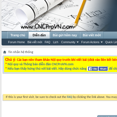
Trang chủ
Diễn đàn
Bài gửi hôm nay
Bài viết mới
Forum Home
Bài viết mới
FAQ
Lịch
Community
Forum Actions
Quick Li
Tin nhắn hệ thống
Chú ý
: Các bạn nên tham khảo Nội quy trước khi viết bài (click vào liên kết bê
*
Nội quy và Thông báo diễn đàn CNCProVN.com
*
Nếu bạn thấy hứng thú với bài viết. Hãy dùng chức năng
để chi
If this is your first visit, be sure to check out the
FAQ
by clicking the link above. You ma