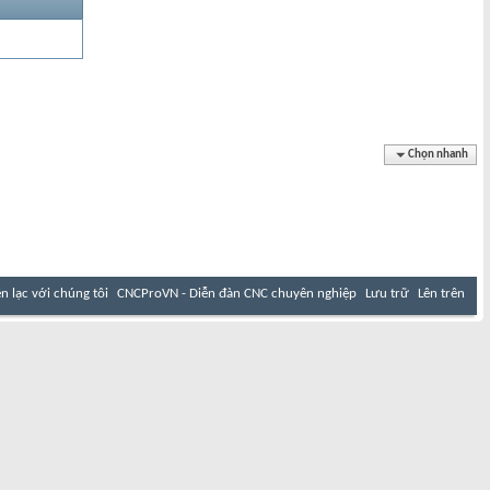
Chọn nhanh
ên lạc với chúng tôi
CNCProVN - Diễn đàn CNC chuyên nghiệp
Lưu trữ
Lên trên