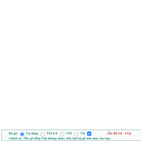
Bộ gõ:
Tự động
TELEX
VNI
Tắt
[Ẩn Bộ Gõ - F12]
Chính tả | Nếu gõ tiếng Việt không được, hãy bật bộ gõ trên máy của bạn.