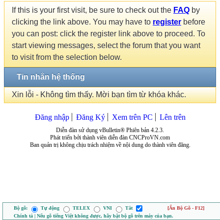
If this is your first visit, be sure to check out the
FAQ
by
clicking the link above. You may have to
register
before
you can post: click the register link above to proceed. To
start viewing messages, select the forum that you want
to visit from the selection below.
Tin nhắn hệ thống
Xin lỗi - Không tìm thấy. Mời bạn tìm từ khóa khác.
Đăng nhập
Đăng Ký
Xem trên PC
Lên trên
Diễn đàn sử dụng vBulletin® Phiên bản 4.2.3.
Phát triển bởi thành viên diễn đàn CNCProVN.com
Ban quản trị không chịu trách nhiệm về nội dung do thành viên đăng.
Bộ gõ:
Tự động
TELEX
VNI
Tắt
[Ẩn Bộ Gõ - F12]
Chính tả | Nếu gõ tiếng Việt không được, hãy bật bộ gõ trên máy của bạn.