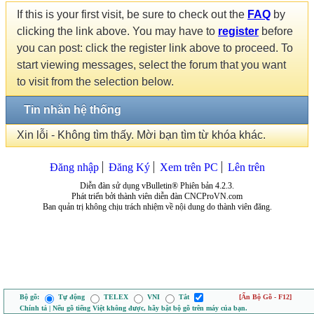
If this is your first visit, be sure to check out the
FAQ
by
clicking the link above. You may have to
register
before
you can post: click the register link above to proceed. To
start viewing messages, select the forum that you want
to visit from the selection below.
Tin nhắn hệ thống
Xin lỗi - Không tìm thấy. Mời bạn tìm từ khóa khác.
Đăng nhập
Đăng Ký
Xem trên PC
Lên trên
Diễn đàn sử dụng vBulletin® Phiên bản 4.2.3.
Phát triển bởi thành viên diễn đàn CNCProVN.com
Ban quản trị không chịu trách nhiệm về nội dung do thành viên đăng.
Bộ gõ:
Tự động
TELEX
VNI
Tắt
[Ẩn Bộ Gõ - F12]
Chính tả | Nếu gõ tiếng Việt không được, hãy bật bộ gõ trên máy của bạn.