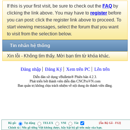
If this is your first visit, be sure to check out the
FAQ
by
clicking the link above. You may have to
register
before
you can post: click the register link above to proceed. To
start viewing messages, select the forum that you want
to visit from the selection below.
Tin nhắn hệ thống
Xin lỗi - Không tìm thấy. Mời bạn tìm từ khóa khác.
Đăng nhập
Đăng Ký
Xem trên PC
Lên trên
Diễn đàn sử dụng vBulletin® Phiên bản 4.2.3.
Phát triển bởi thành viên diễn đàn CNCProVN.com
Ban quản trị không chịu trách nhiệm về nội dung do thành viên đăng.
Bộ gõ:
Tự động
TELEX
VNI
Tắt
[Ẩn Bộ Gõ - F12]
Chính tả | Nếu gõ tiếng Việt không được, hãy bật bộ gõ trên máy của bạn.