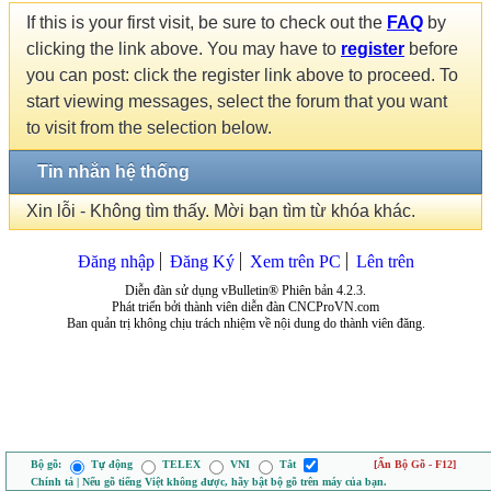
If this is your first visit, be sure to check out the
FAQ
by
clicking the link above. You may have to
register
before
you can post: click the register link above to proceed. To
start viewing messages, select the forum that you want
to visit from the selection below.
Tin nhắn hệ thống
Xin lỗi - Không tìm thấy. Mời bạn tìm từ khóa khác.
Đăng nhập
Đăng Ký
Xem trên PC
Lên trên
Diễn đàn sử dụng vBulletin® Phiên bản 4.2.3.
Phát triển bởi thành viên diễn đàn CNCProVN.com
Ban quản trị không chịu trách nhiệm về nội dung do thành viên đăng.
Bộ gõ:
Tự động
TELEX
VNI
Tắt
[Ẩn Bộ Gõ - F12]
Chính tả | Nếu gõ tiếng Việt không được, hãy bật bộ gõ trên máy của bạn.