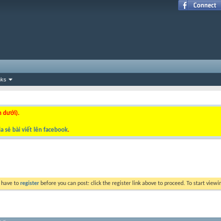
nks
n dưới).
a sẻ bài viết lên facebook
.
y have to
register
before you can post: click the register link above to proceed. To start view