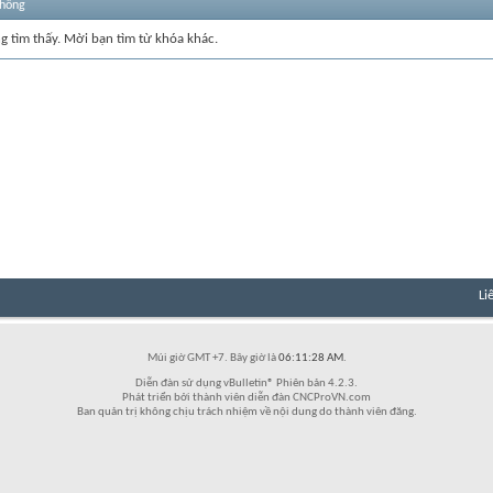
thống
ng tìm thấy. Mời bạn tìm từ khóa khác.
Li
Múi giờ GMT +7. Bây giờ là
06:11:28 AM
.
Diễn đàn sử dụng vBulletin® Phiên bản 4.2.3.
Phát triển bởi thành viên diễn đàn CNCProVN.com
Ban quản trị không chịu trách nhiệm về nội dung do thành viên đăng.