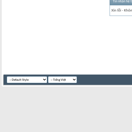
Tin nhắn hệ 
Xin lỗi - Khô