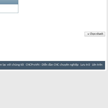
Chọn nhanh
ên lạc với chúng tôi
CNCProVN - Diễn đàn CNC chuyên nghiệp
Lưu trữ
Lên trên