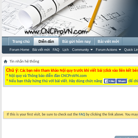
Trang chủ
Diễn đàn
Bài gửi hôm nay
Bài viết mới
Forum Home
Bài viết mới
FAQ
Lịch
Community
Forum Actions
Quick Li
Tin nhắn hệ thống
Chú ý
: Các bạn nên tham khảo Nội quy trước khi viết bài (click vào liên kết bê
*
Nội quy và Thông báo diễn đàn CNCProVN.com
*
Nếu bạn thấy hứng thú với bài viết. Hãy dùng chức năng
để chi
If this is your first visit, be sure to check out the
FAQ
by clicking the link above. You ma