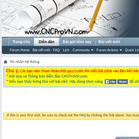
Trang chủ
Diễn đàn
Bài gửi hôm nay
Bài viết mới
Forum Home
Bài viết mới
FAQ
Lịch
Community
Forum Actions
Quick Li
Tin nhắn hệ thống
Chú ý
: Các bạn nên tham khảo Nội quy trước khi viết bài (click vào liên kết bê
*
Nội quy và Thông báo diễn đàn CNCProVN.com
*
Nếu bạn thấy hứng thú với bài viết. Hãy dùng chức năng
để chi
If this is your first visit, be sure to check out the
FAQ
by clicking the link above. You ma