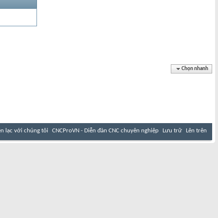
Chọn nhanh
ên lạc với chúng tôi
CNCProVN - Diễn đàn CNC chuyên nghiệp
Lưu trữ
Lên trên