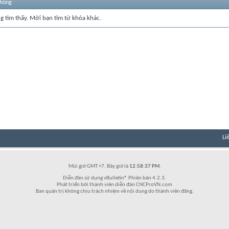
thống
ng tìm thấy. Mời bạn tìm từ khóa khác.
Li
Múi giờ GMT +7. Bây giờ là
12:58:37 PM
.
Diễn đàn sử dụng vBulletin® Phiên bản 4.2.3.
Phát triển bởi thành viên diễn đàn CNCProVN.com
Ban quản trị không chịu trách nhiệm về nội dung do thành viên đăng.