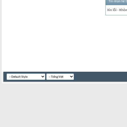
Tin nhắn hệ 
Xin lỗi - Khô