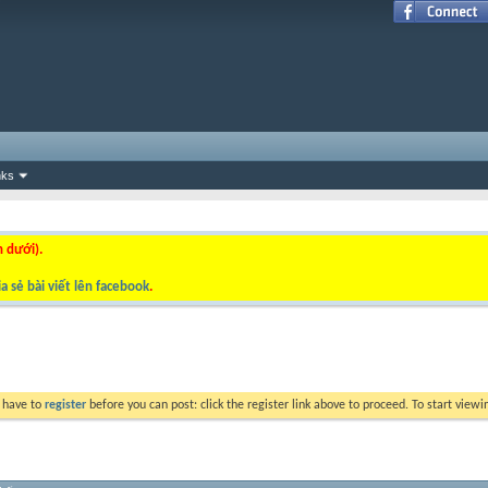
nks
n dưới).
a sẻ bài viết lên facebook
.
y have to
register
before you can post: click the register link above to proceed. To start view