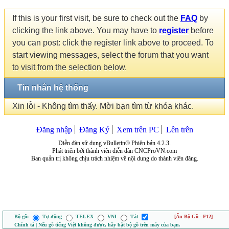
If this is your first visit, be sure to check out the
FAQ
by
clicking the link above. You may have to
register
before
you can post: click the register link above to proceed. To
start viewing messages, select the forum that you want
to visit from the selection below.
Tin nhắn hệ thống
Xin lỗi - Không tìm thấy. Mời bạn tìm từ khóa khác.
Đăng nhập
Đăng Ký
Xem trên PC
Lên trên
Diễn đàn sử dụng vBulletin® Phiên bản 4.2.3.
Phát triển bởi thành viên diễn đàn CNCProVN.com
Ban quản trị không chịu trách nhiệm về nội dung do thành viên đăng.
Bộ gõ:
Tự động
TELEX
VNI
Tắt
[Ẩn Bộ Gõ - F12]
Chính tả | Nếu gõ tiếng Việt không được, hãy bật bộ gõ trên máy của bạn.