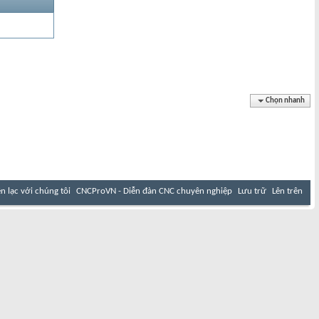
Chọn nhanh
ên lạc với chúng tôi
CNCProVN - Diễn đàn CNC chuyên nghiệp
Lưu trữ
Lên trên