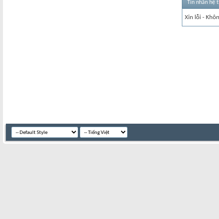
Tin nhắn hệ 
Xin lỗi - Khô