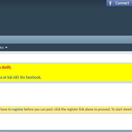
nks
n dưới).
a sẻ bài viết lên facebook
.
y have to
register
before you can post: click the register link above to proceed. To start view