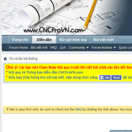
Trang chủ
Diễn đàn
Bài gửi hôm nay
Bài viết mới
Forum Home
Bài viết mới
FAQ
Lịch
Community
Forum Actions
Quick Li
Tin nhắn hệ thống
Chú ý
: Các bạn nên tham khảo Nội quy trước khi viết bài (click vào liên kết bê
*
Nội quy và Thông báo diễn đàn CNCProVN.com
*
Nếu bạn thấy hứng thú với bài viết. Hãy dùng chức năng
để chi
If this is your first visit, be sure to check out the
FAQ
by clicking the link above. You ma