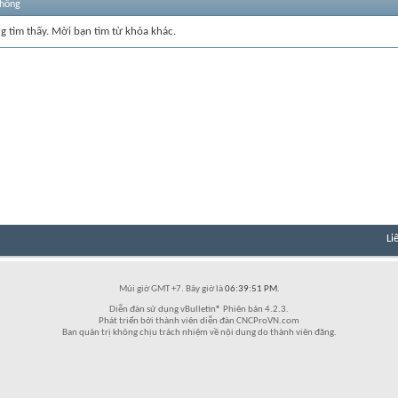
thống
ng tìm thấy. Mời bạn tìm từ khóa khác.
Li
Múi giờ GMT +7. Bây giờ là
06:39:51 PM
.
Diễn đàn sử dụng vBulletin® Phiên bản 4.2.3.
Phát triển bởi thành viên diễn đàn CNCProVN.com
Ban quản trị không chịu trách nhiệm về nội dung do thành viên đăng.