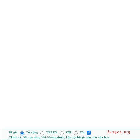
Bộ gõ:
Tự động
TELEX
VNI
Tắt
[Ẩn Bộ Gõ - F12]
Chính tả | Nếu gõ tiếng Việt không được, hãy bật bộ gõ trên máy của bạn.