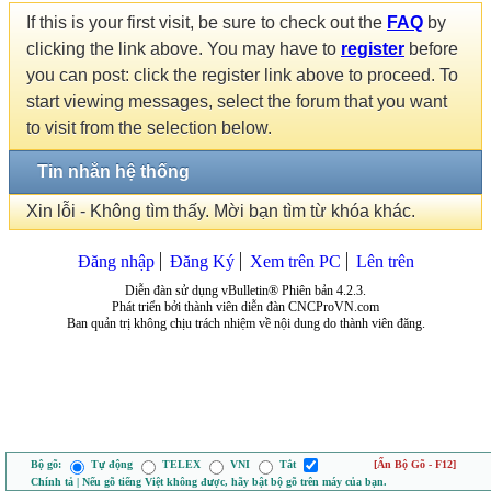
If this is your first visit, be sure to check out the
FAQ
by
clicking the link above. You may have to
register
before
you can post: click the register link above to proceed. To
start viewing messages, select the forum that you want
to visit from the selection below.
Tin nhắn hệ thống
Xin lỗi - Không tìm thấy. Mời bạn tìm từ khóa khác.
Đăng nhập
Đăng Ký
Xem trên PC
Lên trên
Diễn đàn sử dụng vBulletin® Phiên bản 4.2.3.
Phát triển bởi thành viên diễn đàn CNCProVN.com
Ban quản trị không chịu trách nhiệm về nội dung do thành viên đăng.
Bộ gõ:
Tự động
TELEX
VNI
Tắt
[Ẩn Bộ Gõ - F12]
Chính tả | Nếu gõ tiếng Việt không được, hãy bật bộ gõ trên máy của bạn.